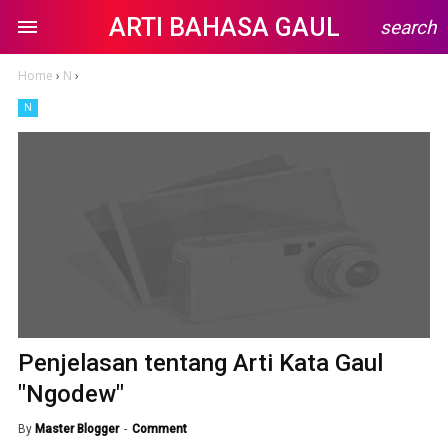
ARTI BAHASA GAUL
search
Home
›
N
›
N
Penjelasan tentang Arti Kata Gaul
"Ngodew"
By
Master Blogger
Comment