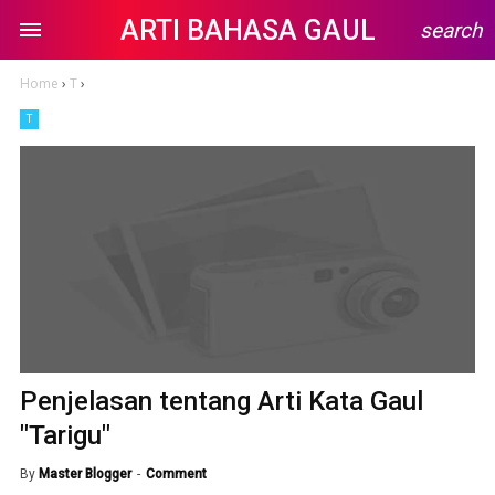
ARTI BAHASA GAUL
search
Home
›
T
›
T
Penjelasan tentang Arti Kata Gaul
"Tarigu"
By
Master Blogger
Comment