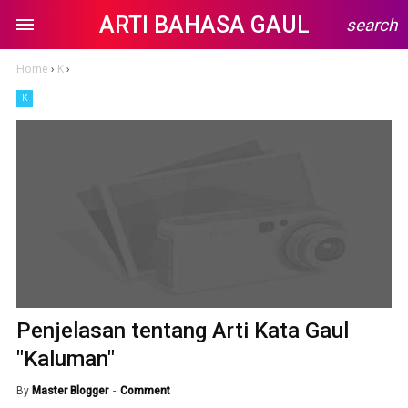
ARTI BAHASA GAUL
search
Home
›
K
›
K
Penjelasan tentang Arti Kata Gaul
"Kaluman"
By
Master Blogger
Comment