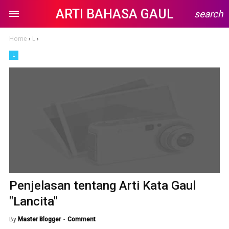
ARTI BAHASA GAUL
search
Home
›
L
›
L
Penjelasan tentang Arti Kata Gaul
"Lancita"
By
Master Blogger
Comment