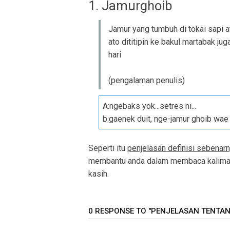
1. Jamurghoib
Jamur yang tumbuh di tokai sapi a
ato dititipin ke bakul martabak ju
hari
(pengalaman penulis)
A:ngebaks yok...setres ni...
b:gaenek duit, nge-jamur ghoib wae
Seperti itu
penjelasan definisi sebenar
membantu anda dalam membaca kalimat
kasih.
0 RESPONSE TO "PENJELASAN TENTAN