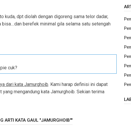
AR
to kuda, dpt diolah dengan digoreng sama telor dadar,
Pen
ga bisa....dan berefek minimal gila selama satu setengah
Pen
Pen
Pen
Pen
Pen
 pie cuk?
Pen
nya dari kata Jamurghoib
. Kami harap definisi ini dapat
Pen
 yang mengandung kata Jamurghoib. Sekian terima
LA
G ARTI KATA GAUL "JAMURGHOIB""