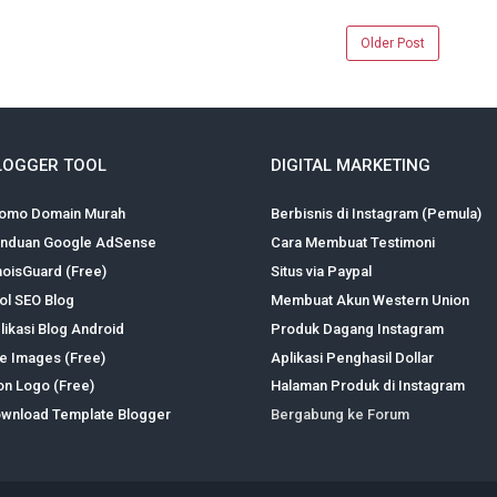
Older Post
LOGGER TOOL
DIGITAL MARKETING
omo Domain Murah
Berbisnis di Instagram (Pemula)
nduan Google AdSense
Cara Membuat Testimoni
oisGuard (Free)
Situs via Paypal
ol SEO Blog
Membuat Akun Western Union
likasi Blog Android
Produk Dagang Instagram
te Images (Free)
Aplikasi Penghasil Dollar
on Logo (Free)
Halaman Produk di Instagram
wnload Template Blogger
Bergabung ke Forum