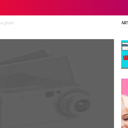
AR
murghoib"
LTA
DIPLOMA/SARJANA
ALL JOBS
SMA/SMK/SLTA