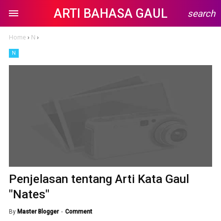
ARTI BAHASA GAUL
search
Home
›
N
›
N
Penjelasan tentang Arti Kata Gaul
"Nates"
By
Master Blogger
Comment