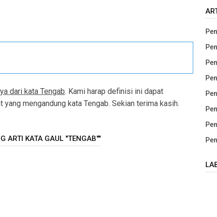
AR
Pen
Pen
Pen
Pen
ya dari kata Tengab
. Kami harap definisi ini dapat
Pen
yang mengandung kata Tengab. Sekian terima kasih.
Pen
Pen
 ARTI KATA GAUL "TENGAB""
Pen
LA