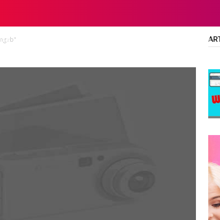
AR
engab"
LTA
DIPLOMA/SARJANA
ALL JOBS
SMA/SMK/SLTA