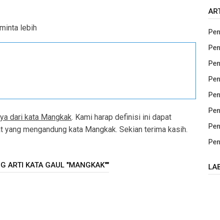
AR
minta lebih
Pen
Pen
Pen
Pen
Pen
Pen
nya dari kata Mangkak
. Kami harap definisi ini dapat
Pen
yang mengandung kata Mangkak. Sekian terima kasih.
Pen
G ARTI KATA GAUL "MANGKAK""
LA