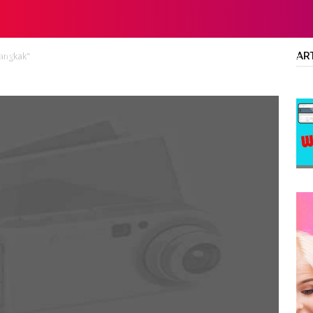
AR
Mangkak"
LTA
DIPLOMA/SARJANA
ALL JOBS
SMA/SMK/SLTA