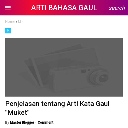
ARTI BAHASA GAUL
search
Home
›
M
›
M
Penjelasan tentang Arti Kata Gaul
"Muket"
By
Master Blogger
Comment