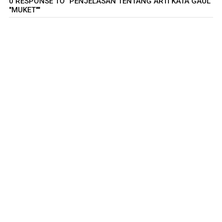
0 RESPONSE TO "PENJELASAN TENTANG ARTI KATA GAUL
"MUKET""