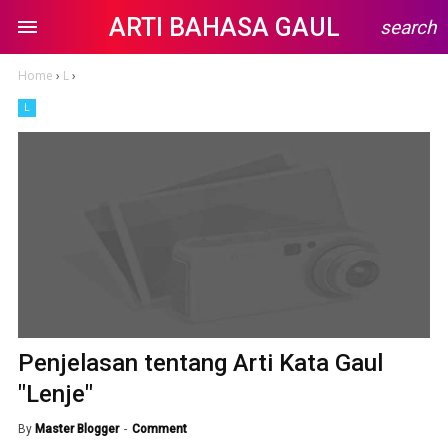
ARTI BAHASA GAUL
search
Home
›
L
›
L
Penjelasan tentang Arti Kata Gaul
"Lenje"
By
Master Blogger
Comment