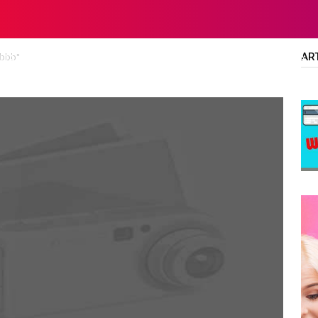
AR
ubbb"
LTA
DIPLOMA/SARJANA
ALL JOBS
SMA/SMK/SLTA