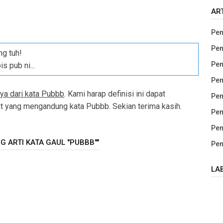
AR
Pen
Pen
ng tuh!
Pen
s pub ni...
Pen
nya dari kata Pubbb
. Kami harap definisi ini dapat
Pen
yang mengandung kata Pubbb. Sekian terima kasih.
Pen
Pen
 ARTI KATA GAUL "PUBBB""
Pen
LA