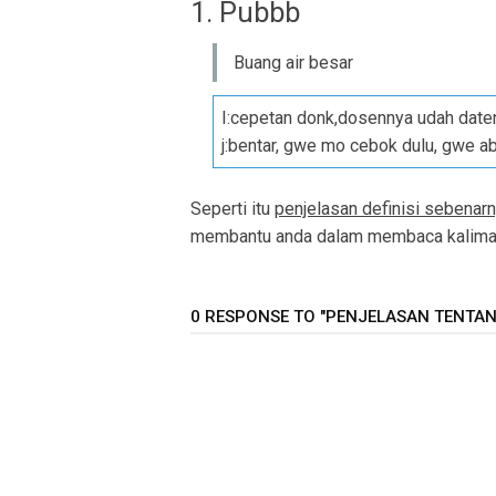
1. Pubbb
Buang air besar
I:cepetan donk,dosennya udah date
j:bentar, gwe mo cebok dulu, gwe abi
Seperti itu
penjelasan definisi sebenar
membantu anda dalam membaca kalimat 
0 RESPONSE TO "PENJELASAN TENTANG