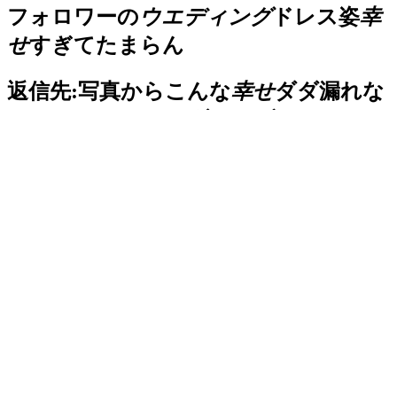
フォロワーの
ウエディング
ドレス姿
幸
せ
すぎてたまらん
返信先:
写真からこんな
幸せ
ダダ漏れな
ことある…？ パンダドラゴンさん
ウェ
ディング
ソング出す時だね💍
▎激突！コズミック
ウェディング
vsビ
ッグバンブライド！！ BOOTH┆【】
プレイ時間┆夜2くらい 勢いに負けた
ら終わり、でも勢いにノれたら最上級
に楽しい！超ご機嫌シナリオ ブライダ
ルプランナーである君たち、サイコ〜
の
ウェディング
を計画して、カップル
を
幸せ
にしよう‼️