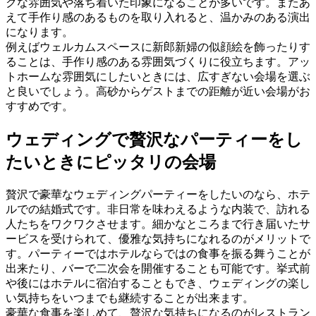
クな雰囲気や落ち着いた印象になることが多いです。またあ
えて手作り感のあるものを取り入れると、温かみのある演出
になります。
例えばウェルカムスペースに新郎新婦の似顔絵を飾ったりす
ることは、手作り感のある雰囲気づくりに役立ちます。アッ
トホームな雰囲気にしたいときには、広すぎない会場を選ぶ
と良いでしょう。高砂からゲストまでの距離が近い会場がお
すすめです。
ウェディングで贅沢なパーティーをし
たいときにピッタリの会場
贅沢で豪華なウェディングパーティーをしたいのなら、ホテ
ルでの結婚式です。非日常を味わえるような内装で、訪れる
人たちをワクワクさせます。細かなところまで行き届いたサ
ービスを受けられて、優雅な気持ちになれるのがメリットで
す。パーティーではホテルならではの食事を振る舞うことが
出来たり、バーで二次会を開催することも可能です。挙式前
や後にはホテルに宿泊することもでき、ウェディングの楽し
い気持ちをいつまでも継続することが出来ます。
豪華な食事を楽しめて、贅沢な気持ちになるのがレストラン