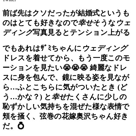
◎2020/12/8
ゲストハウスでオシャレに
前ば先はクソだったが結婚式というも
の情報を更新しました。
のはとても好きなので
幸せ
そうな
ウェ
◎2020/8/24
メイクにおけるリップの効果
ディング
写真見るとテンション上がる
の情報を更新しました。
◎2020/7/10
でもあれはｻﾞﾐちゃんに
ウェディング
ラメを使ってゴージャスに
ドレスを着せてから、もう一度このモ
の情報を更新しました。
ーションを見たい😭😭😭 綺麗なドレ
◎2020/05/29
サイト公開しました
スに身を包んで、鏡に映る姿を見なが
ら…ふとこちらに気がついたとき (ど
う…かな？) と
幸せ
たくさんに少しの
恥ずかしい気持ちを混ぜた様な表情で
頬を掻く、弦巻の花嫁奥沢ちゃん好き
だ。💍