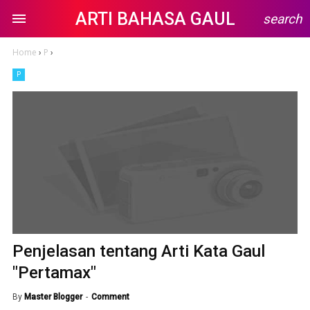
ARTI BAHASA GAUL
search
Home
›
P
›
P
Penjelasan tentang Arti Kata Gaul
"Pertamax"
By
Master Blogger
Comment