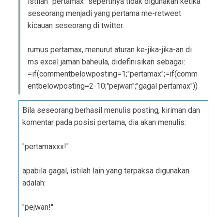
istilah "pertamax" sepertinya tidak digunakan ketika
seseorang menjadi yang pertama me-retweet
kicauan seseorang di twitter.
rumus pertamax, menurut aturan ke-jika-jika-an di
ms excel jaman baheula, didefinisikan sebagai:
=if(commentbelowposting=1;"pertamax";=if(comm
entbelowposting=2-10;"pejwan";"gagal pertamax"))
Bila seseorang berhasil menulis posting, kiriman dan
komentar pada posisi pertama, dia akan menulis:
"pertamaxxx!"
apabila gagal, istilah lain yang terpaksa digunakan
adalah:
"pejwan!"