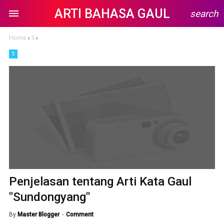
ARTI BAHASA GAUL
search
Home
›
S
›
S
Penjelasan tentang Arti Kata Gaul
"Sundongyang"
By
Master Blogger
Comment