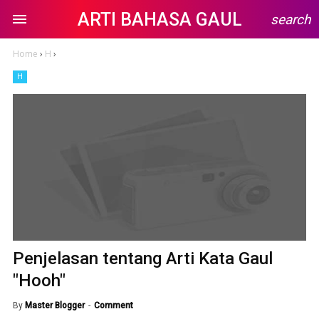
ARTI BAHASA GAUL
search
Home
›
H
›
H
Penjelasan tentang Arti Kata Gaul
"Hooh"
By
Master Blogger
Comment