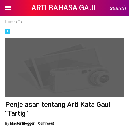
ARTI BAHASA GAUL
search
Home
›
T
›
T
Penjelasan tentang Arti Kata Gaul
"Tartig"
By
Master Blogger
Comment