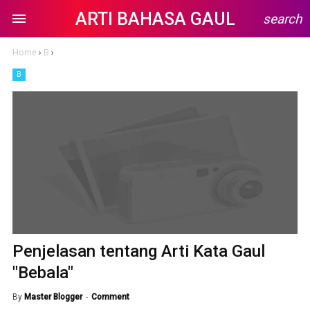
ARTI BAHASA GAUL
search
Home
›
B
›
B
Penjelasan tentang Arti Kata Gaul
"Bebala"
By
Master Blogger
Comment