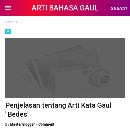
ARTI BAHASA GAUL
search
Home
›
B
›
B
Penjelasan tentang Arti Kata Gaul
"Bedes"
By
Master Blogger
Comment