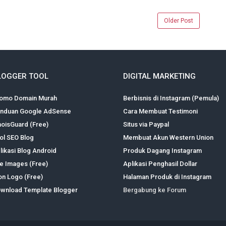
Older Post
LOGGER TOOL
DIGITAL MARKETING
omo Domain Murah
Berbisnis di Instagram (Pemula)
nduan Google AdSense
Cara Membuat Testimoni
oisGuard (Free)
Situs via Paypal
ol SEO Blog
Membuat Akun Western Union
likasi Blog Android
Produk Dagang Instagram
te Images (Free)
Aplikasi Penghasil Dollar
on Logo (Free)
Halaman Produk di Instagram
wnload Template Blogger
Bergabung ke Forum