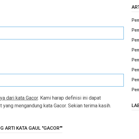
AR
Pen
Pen
Pen
Pen
Pen
Pen
Pen
Pen
ya dari kata Gacor
. Kami harap definisi ini dapat
LA
yang mengandung kata Gacor. Sekian terima kasih.
G ARTI KATA GAUL "GACOR""