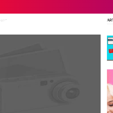
AR
acor"
LTA
DIPLOMA/SARJANA
ALL JOBS
SMA/SMK/SLTA