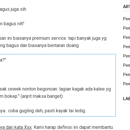
AR
gus juga sih.
Pen
an bagus nih"
Pen
Pen
isan ini biasanya premium service. tapi banyak juga yg
ang bagus dan biasanya bentaran doang.
Pen
Pen
ga?"
Pen
Pen
Pen
asak cewek nonton begonoan. lagian kagak ada kalee yg
m bokep." (anjrit maksa banget)
LA
ya.. coba gugling deh, pasti kayak tai ledig.
ya dari kata Xxx
. Kami harap definisi ini dapat membantu