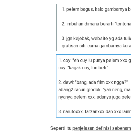
1. pelem bagus, kalo gambarnya ba
2. imbuhan dimana berarti "tonton
3. jgn kejebak, website yg ada tul
gratisan sih. cuma gambarnya kur
1. coy: "eh cuy lu punya pelem xxx 
cuy: "kagak coy, lon beli."
2. dewi: "bang, ada film xxx ngga?"
abang2 racun glodok: "yah neng, m
nyanya pelem xxx, adanya juga pele
3. narutoxxx, tarzanxxx dan xxx lainn
Seperti itu
penjelasan definisi sebenarn