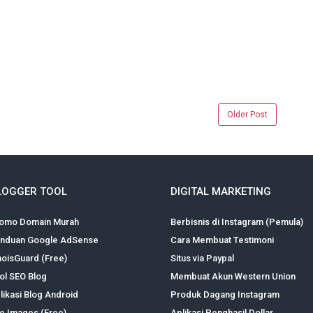
Older Post
LOGGER TOOL
DIGITAL MARKETING
omo Domain Murah
Berbisnis di Instagram (Pemula)
nduan Google AdSense
Cara Membuat Testimoni
oisGuard (Free)
Situs via Paypal
ol SEO Blog
Membuat Akun Western Union
likasi Blog Android
Produk Dagang Instagram
te Images (Free)
Aplikasi Penghasil Dollar