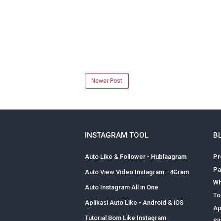
Newer Post
INSTAGRAM TOOL
B
Auto Like & Follower - Hublaagram
Pr
Pa
Auto View Video Instagram - 4Gram
Wh
Auto Instagram All in One
To
Aplikasi Auto Like - Android & iOS
Ap
Tutorial Bom Like Instagram
Si