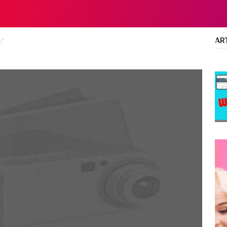
AR
x"
LTA
DIPLOMA/SARJANA
ALL JOBS
SMA/SMK/SLTA