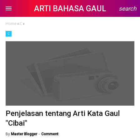
ARTI BAHASA GAUL
search
Home
›
C
›
C
Penjelasan tentang Arti Kata Gaul
"Cibai"
By
Master Blogger
Comment