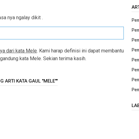
AR
a nya ngalay dikit .
Pen
Pen
Pen
Pen
ya dari kata Mele
. Kami harap definisi ini dapat membantu
andung kata Mele. Sekian terima kasih.
Pen
Pen
Pen
 ARTI KATA GAUL "MELE""
Pen
LA