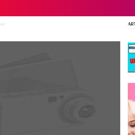
AR
ele"
LTA
DIPLOMA/SARJANA
ALL JOBS
SMA/SMK/SLTA