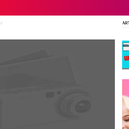
AR
il"
LTA
DIPLOMA/SARJANA
ALL JOBS
SMA/SMK/SLTA