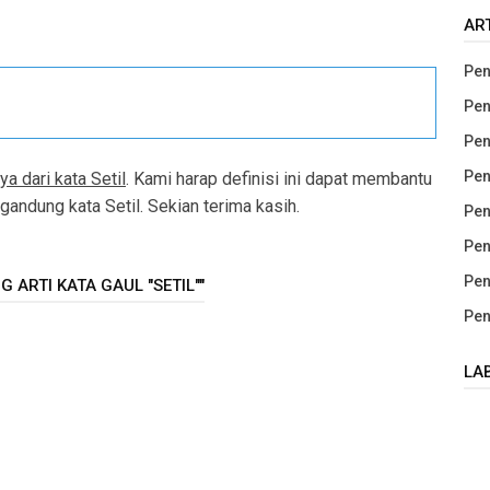
AR
Pen
Pen
Pen
Pen
a dari kata Setil
. Kami harap definisi ini dapat membantu
ndung kata Setil. Sekian terima kasih.
Pen
Pen
Pen
 ARTI KATA GAUL "SETIL""
Pen
LA