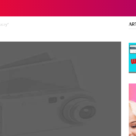
AR
Mucay"
LTA
DIPLOMA/SARJANA
ALL JOBS
SMA/SMK/SLTA