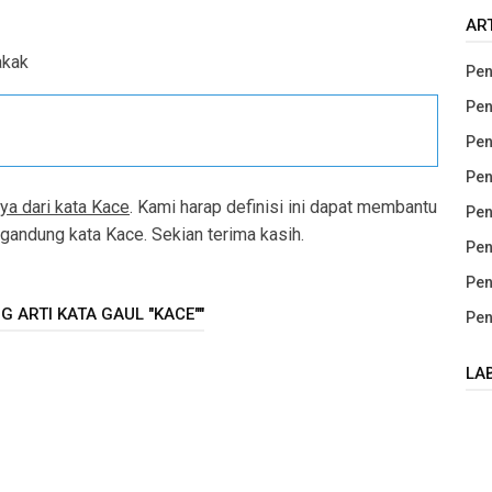
AR
akak
Pen
Pen
Pen
Pen
ya dari kata Kace
. Kami harap definisi ini dapat membantu
Pen
andung kata Kace. Sekian terima kasih.
Pen
Pen
 ARTI KATA GAUL "KACE""
Pen
LA