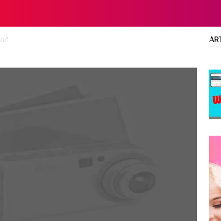
AR
ce"
LTA
DIPLOMA/SARJANA
ALL JOBS
SMA/SMK/SLTA