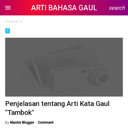
ARTI BAHASA GAUL
search
Home
›
T
›
T
Penjelasan tentang Arti Kata Gaul
"Tambok"
By
Master Blogger
Comment