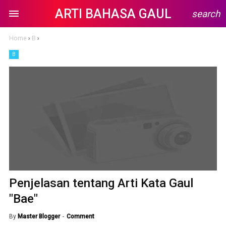
ARTI BAHASA GAUL
search
Home
›
B
›
B
Penjelasan tentang Arti Kata Gaul
"Bae"
By
Master Blogger
Comment