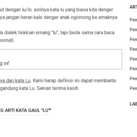
AR
dengan lu/lo. aslinya kata lu yang biasa kita denger
anya jangan heran kalo denger anak ngomong ke emaknya
Pen
Pen
da dialek hokkian emang "lu", tapi beda sama cara baca
Pen
ional).
Pen
Pen
ng ya"
Pen
Pen
ya dari kata Lu
. Kami harap definisi ini dapat membantu
ndung kata Lu. Sekian terima kasih.
Pen
LA
 ARTI KATA GAUL "LU""