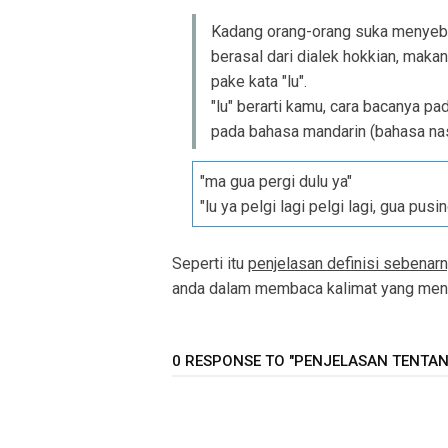
Kadang orang-orang suka menyebut 
berasal dari dialek hokkian, mak
pake kata "lu".
"lu" berarti kamu, cara bacanya pa
pada bahasa mandarin (bahasa nas
"ma gua pergi dulu ya"
"lu ya pelgi lagi pelgi lagi, gua pusi
Seperti itu
penjelasan definisi sebenarn
anda dalam membaca kalimat yang menga
0 RESPONSE TO "PENJELASAN TENTANG