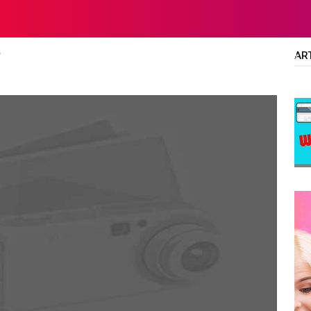
AR
"
LTA
DIPLOMA/SARJANA
ALL JOBS
SMA/SMK/SLTA