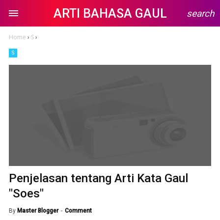
ARTI BAHASA GAUL
search
Home
›
S
›
S
Penjelasan tentang Arti Kata Gaul
"Soes"
By
Master Blogger
Comment