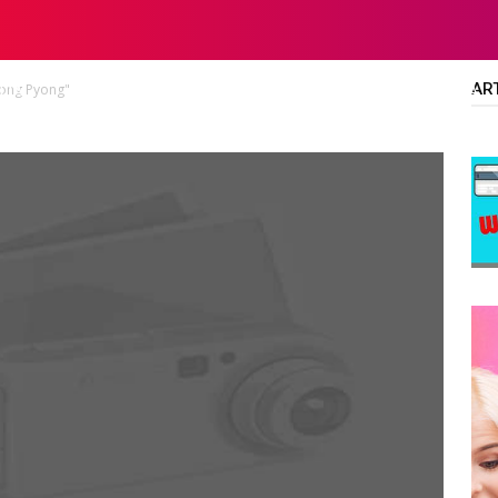
AR
yong Pyong"
LTA
DIPLOMA/SARJANA
ALL JOBS
SMA/SMK/SLTA