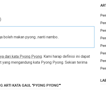
AR
Pen
)
Pen
Pen
 ga boleh makan pyong...nanti nambo..
Pen
Pen
Pen
nya dari kata Pyong Pyong
. Kami harap definisi ini dapat
Pen
 yang mengandung kata Pyong Pyong. Sekian terima
Pen
LA
G ARTI KATA GAUL "PYONG PYONG""