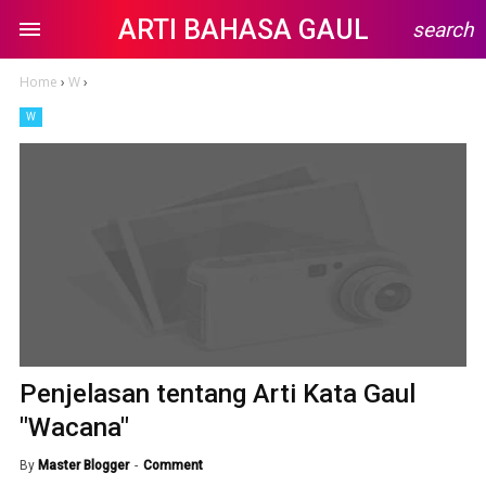
ARTI BAHASA GAUL
search
Home
›
W
›
W
Penjelasan tentang Arti Kata Gaul
"Wacana"
By
Master Blogger
Comment